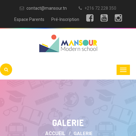
contact@mansour.tn
+216 72 228 350
Espace Parents
Pré-Inscription
GALERIE
ACCUEIL
GALERIE