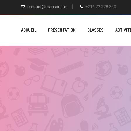
contact@mansour.tn
+216 72 228 350
ACCUEIL
PRÉSENTATION
CLASSES
ACTIVIT